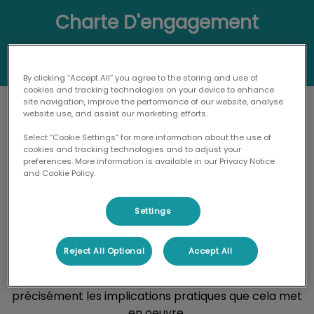
Charte D'engagement
By clicking “Accept All” you agree to the storing and use of
cookies and tracking technologies on your device to enhance
site navigation, improve the performance of our website, analyse
website use, and assist our marketing efforts.
Select “Cookie Settings” for more information about the use of
Nous tenons d’abord à préciser qu’en aucun cas, nous
cookies and tracking technologies and to adjust your
ne prétendons mieux faire que tout vétérinaire
preferences. More information is available in our Privacy Notice
praticien, qui en respectant notre Code de
and Cookie Policy.
Déontologie, s’engage et est tenu comme nous de
prodiguer les meilleurs soins aux animaux qui lui sont
Settings
confiés.
Reject All Optional
Accept All
En donnant un éclairage particulier sur certains
points, nous tenons surtout à vous indiquer
précisément les implications pratiques que cela met
en oeuvre.