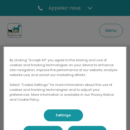
Appelez-nous
Menu
Page d'accueil de Clinique vétérinaire Rouge
Clinique vétérinaire Rouget de L'Isle
By clicking “Accept All” you agree to the storing and use of
cookies and tracking technologies on your device to enhance
site navigation, improve the performance of our website, analyse
website use, and assist our marketing efforts.
Select “Cookie Settings” for more information about the use of
cookies and tracking technologies and to adjust your
preferences. More information is available in our Privacy Notice
Explorer
and Cookie Policy.
Accueil
Settings
Nos Structures