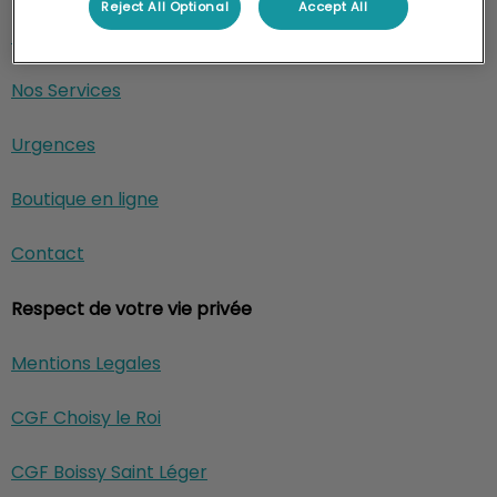
Reject All Optional
Accept All
L'équipe
Nos Services
Urgences
Boutique en ligne
Contact
Respect de votre vie privée
Mentions Legales
CGF Choisy le Roi
CGF Boissy Saint Léger